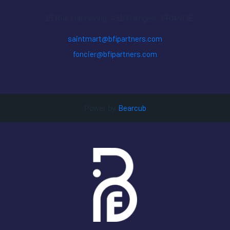
15 Rue Hanneloup, 49100 Angers
, FRANCE
saintmart@bfipartners.com
foncier@bfipartners.com
Bearcub
Power by