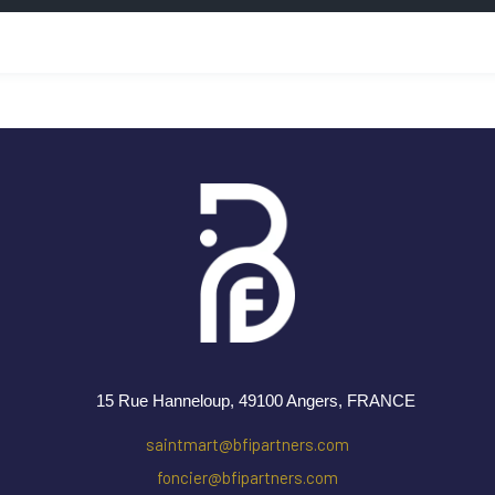
15 Rue Hanneloup, 49100 Angers
, FRANCE
saintmart@bfipartners.com
foncier@bfipartners.com