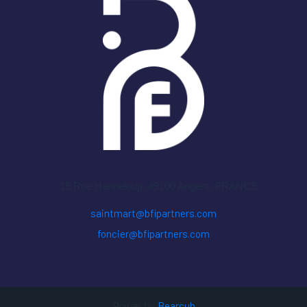
15 Rue Hanneloup, 49100 Angers
, FRANCE
saintmart@bfipartners.com
foncier@bfipartners.com
Bearcub
Power by